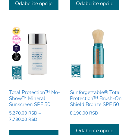
proizvod
proizv
Odaberite opcije
Odaberite opcije
ima
ima
više
više
varijanti.
varijant
Opcije
Opcije
mogu
mogu
biti
biti
izabrane
izabra
na
na
stranici
stranic
proizvoda.
proizv
Total Protection™ No-
Sunforgettable® Total
Show™ Mineral
Protection™ Brush-On
Sunscreen SPF 50
Shield Bronze SPF 50
5,270.00
RSD
–
8,190.00
RSD
Raspon
7,730.00
RSD
Ovaj
cena:
Ovaj
proizv
Odaberite opcije
od