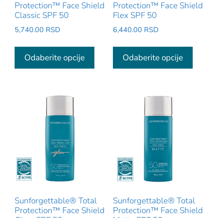
Protection™ Face Shield
Protection™ Face Shield
Classic SPF 50
Flex SPF 50
5,740.00
RSD
6,440.00
RSD
Ovaj
Ovaj
proizvod
proizv
Odaberite opcije
Odaberite opcije
ima
ima
više
više
varijanti.
varijant
Opcije
Opcije
mogu
mogu
biti
biti
izabrane
izabra
na
na
stranici
stranic
proizvoda.
proizv
Sunforgettable® Total
Sunforgettable® Total
Protection™ Face Shield
Protection™ Face Shield