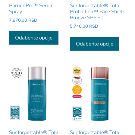
Barrier Pro™ Serum
Sunforgettable® Total
Spray
Protection™ Face Shield
Bronze SPF 50
7,670.00
RSD
5,740.00
RSD
Ovaj
Ovaj
proizvod
Odaberite opcije
proizv
Odaberite opcije
ima
ima
više
više
varijanti.
varijant
Opcije
Opcije
mogu
mogu
biti
biti
izabrane
izabra
na
na
stranici
stranic
proizvoda.
proizv
Sunforgettable® Total
Sunforgettable® Total