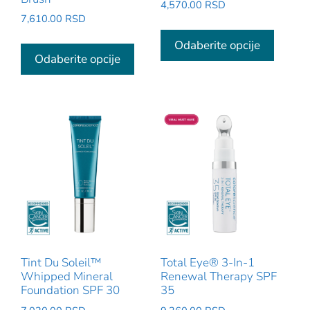
4,570.00
RSD
7,610.00
RSD
Ovaj
Ovaj
proizv
Odaberite opcije
proizvod
Odaberite opcije
ima
ima
više
više
varijant
varijanti.
Opcije
Opcije
mogu
mogu
biti
biti
izabra
izabrane
na
na
stranic
stranici
proizv
proizvoda.
Tint Du Soleil™
Total Eye® 3-In-1
Whipped Mineral
Renewal Therapy SPF
Foundation SPF 30
35