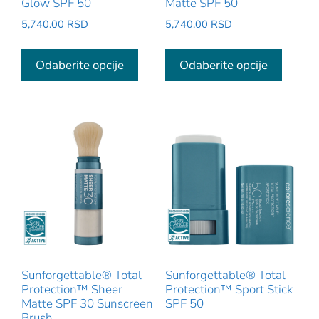
Glow SPF 50
Matte SPF 50
5,740.00
RSD
5,740.00
RSD
Ovaj
Ovaj
proizvod
proizv
Odaberite opcije
Odaberite opcije
ima
ima
više
više
varijanti.
varijant
Opcije
Opcije
mogu
mogu
biti
biti
izabrane
izabra
na
na
stranici
stranic
proizvoda.
proizv
Sunforgettable® Total
Sunforgettable® Total
Protection™ Sheer
Protection™ Sport Stick
Matte SPF 30 Sunscreen
SPF 50
Brush