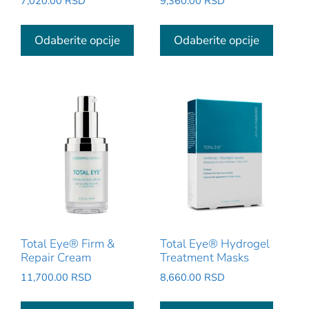
7,020.00
RSD
9,360.00
RSD
Ovaj
Ovaj
proizvod
proizv
Odaberite opcije
Odaberite opcije
ima
ima
više
više
varijanti.
varijant
Opcije
Opcije
mogu
mogu
biti
biti
izabrane
izabra
na
na
stranici
stranic
proizvoda.
proizv
Total Eye® Firm &
Total Eye® Hydrogel
Repair Cream
Treatment Masks
11,700.00
RSD
8,660.00
RSD
Ovaj
Ovaj