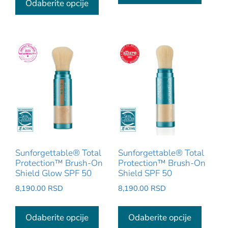
proizvod
Odaberite opcije
ima
5,270.00 RSD
ima
više
do
više
7,730.00 RSD
varijant
varijanti.
Opcije
Opcije
mogu
mogu
biti
biti
izabra
izabrane
na
na
stranic
stranici
proizv
proizvoda.
Sunforgettable® Total
Sunforgettable® Total
Protection™ Brush-On
Protection™ Brush-On
Shield Glow SPF 50
Shield SPF 50
8,190.00
RSD
8,190.00
RSD
Ovaj
Ovaj
proizvod
proizv
Odaberite opcije
Odaberite opcije