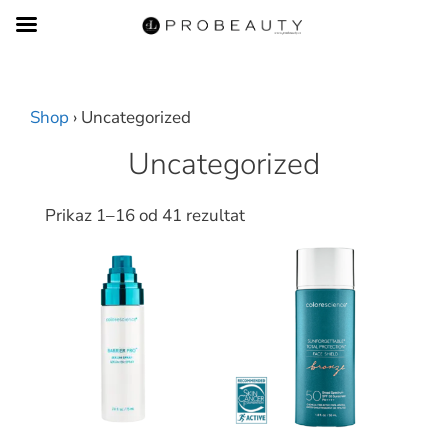
Skip
to
content
Shop
› Uncategorized
Uncategorized
Sortirano
Prikaz 1–16 od 41 rezultat
po
najnovijem