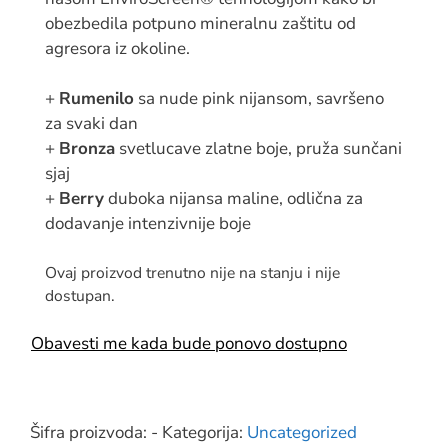
obezbedila potpuno mineralnu zaštitu od
agresora iz okoline.
+
Rumenilo
sa nude pink nijansom, savršeno
za svaki dan
+
Bronza
svetlucave zlatne boje, pruža sunčani
sjaj
+
Berry
duboka nijansa maline, odlična za
dodavanje intenzivnije boje
Ovaj proizvod trenutno nije na stanju i nije
dostupan.
Obavesti me kada bude ponovo dostupno
Šifra proizvoda:
-
Kategorija:
Uncategorized