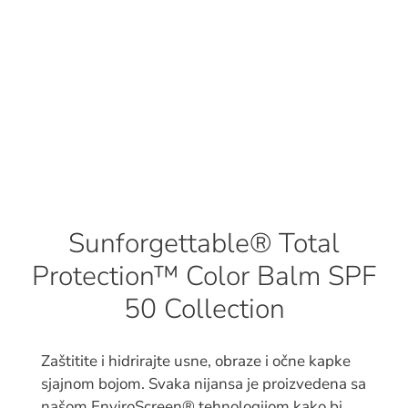
Sunforgettable® Total
Protection™ Color Balm SPF
50 Collection
Zaštitite i hidrirajte usne, obraze i očne kapke
sjajnom bojom. Svaka nijansa je proizvedena sa
našom EnviroScreen® tehnologijom kako bi