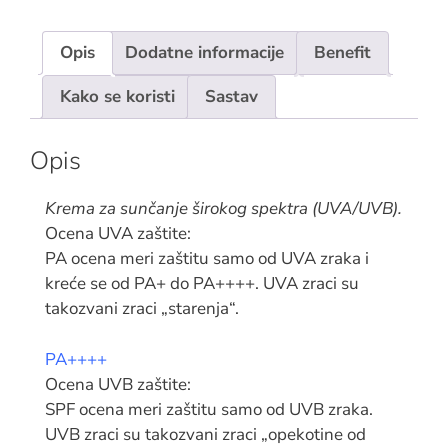
Opis
Dodatne informacije
Benefit
Kako se koristi
Sastav
Opis
Krema za sunčanje širokog spektra (UVA/UVB).
Ocena UVA zaštite:
PA ocena meri zaštitu samo od UVA zraka i
kreće se od PA+ do PA++++. UVA zraci su
takozvani zraci „starenja“.
PA++++
Ocena UVB zaštite:
SPF ocena meri zaštitu samo od UVB zraka.
UVB zraci su takozvani zraci „opekotine od