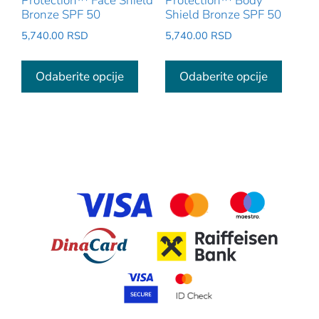
Protection™ Face Shield
Protection™ Body
Bronze SPF 50
Shield Bronze SPF 50
5,740.00
RSD
5,740.00
RSD
Ovaj
Ovaj
proizvod
proizv
Odaberite opcije
Odaberite opcije
ima
ima
više
više
varijanti.
varijant
Opcije
Opcije
mogu
mogu
biti
biti
izabrane
izabra
na
na
stranici
stranic
proizvoda.
proizv