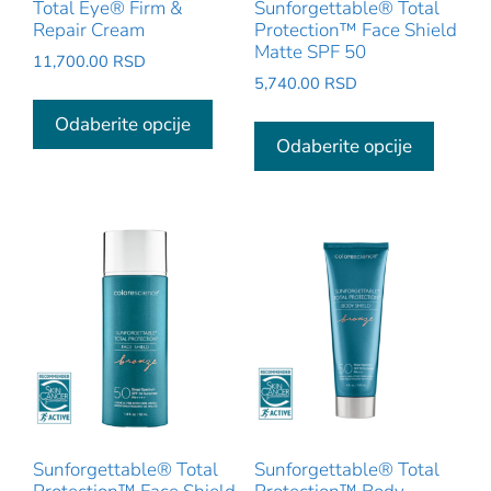
Total Eye® Firm &
Sunforgettable® Total
Repair Cream
Protection™ Face Shield
Matte SPF 50
11,700.00
RSD
5,740.00
RSD
Ovaj
Ovaj
proizvod
Odaberite opcije
proizv
Odaberite opcije
ima
ima
više
više
varijanti.
varijant
Opcije
Opcije
mogu
mogu
biti
biti
izabrane
izabra
na
na
stranici
stranic
proizvoda.
proizv
Sunforgettable® Total
Sunforgettable® Total