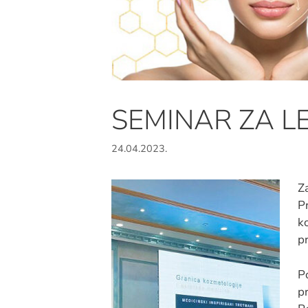
SEMINAR ZA LE
24.04.2023.
Za
P
ko
pr
P
p