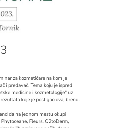
23
seminar za kozmetičare na kom je
č i predavač. Tema koju je ispred
etske medicine i kozmetologije“ uz
rezultata koje je postigao ovaj brend.
kend da na jednom mestu okupi i
, Phytoceane, Fleurs, O2toDerm,