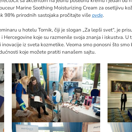
efectoCil sa akcentom na jednu posebnu kremu i jedan od na
ouceur Marine Soothing Moisturizing Cream za osetljivu kož
k 98% prirodnih sastojaka pročitajte više
ovde
.
minaru u hotelu Tornik, čiji je slogan „Za lepši svet“, je pri
 Hercegovine koje su razmenile svoja znanja i iskustva. U 
i inovacije iz sveta kozmetike. Veoma smo ponosni što smo b
ućnosti koje možete pratiti nanašem sajtu.