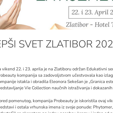
PŠI SVET ZLATIBOR 20
 vikend 22. i 23. aprila je na Zlatiboru održan Edukativni 
robeauty kompanija sa zadovoljstvom učestvovala kao izlaga
mpanije istakla i obradila Eleonora Sekešan je „Granica est
edstavljanje Vie Collection naučnih istraživanja i dokazanih 
ored pomenutog, kompanija Probeauty je iskoristila ovaj vi
redstavi i ostala vrhunska imena iz svoje ponude: Phytomer