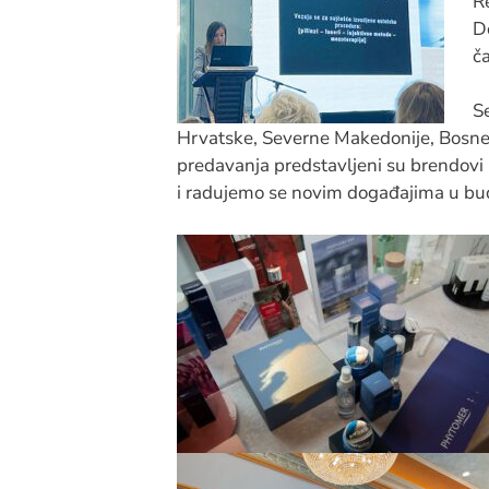
R
D
ča
Se
Hrvatske, Severne Makedonije, Bosne i
predavanja predstavljeni su brendovi 
i radujemo se novim događajima u bud