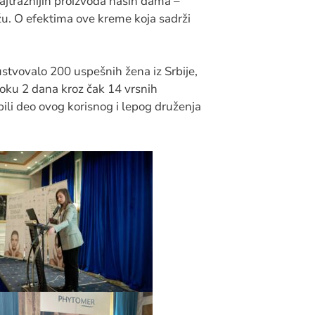
jtražnijih proizvoda naših dama –
u. O efektima ove kreme koja sadrži
sustvovalo 200 uspešnih žena iz Srbije,
toku 2 dana kroz čak 14 vrsnih
ili deo ovog korisnog i lepog druženja